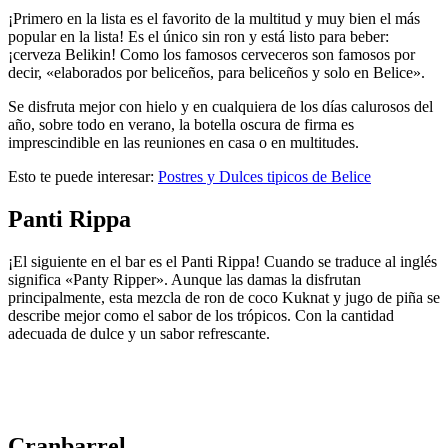
¡Primero en la lista es el favorito de la multitud y muy bien el más
popular en la lista! Es el único sin ron y está listo para beber:
¡cerveza Belikin! Como los famosos cerveceros son famosos por
decir, «elaborados por beliceños, para beliceños y solo en Belice».
Se disfruta mejor con hielo y en cualquiera de los días calurosos del
año, sobre todo en verano, la botella oscura de firma es
imprescindible en las reuniones en casa o en multitudes.
Esto te puede interesar:
Postres y Dulces tipicos de Belice
Panti Rippa
¡El siguiente en el bar es el Panti Rippa! Cuando se traduce al inglés
significa «Panty Ripper». Aunque las damas la disfrutan
principalmente, esta mezcla de ron de coco Kuknat y jugo de piña se
describe mejor como el sabor de los trópicos. Con la cantidad
adecuada de dulce y un sabor refrescante.
🥩
32 platillos típicos de Colombia que debes
probar
Cranbarrel