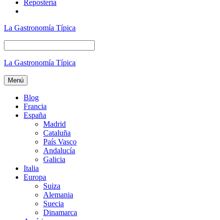
Repostería
La Gastronomía Típica
La Gastronomía Típica
Menú
Blog
Francia
España
Madrid
Cataluña
País Vasco
Andalucía
Galicia
Italia
Europa
Suiza
Alemania
Suecia
Dinamarca