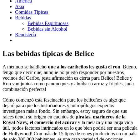
América
Asia
Comidas Típicas
Bebidas
Bebidas Espirituosas
Bebidas sin Alcohol
Repostería
Las bebidas típicas de Belice
A menudo se ha dicho
que a los caribeños les gusta el ron
. Bueno,
tengo que decir que, aunque no puedo responder por nuestros
vecinos del Caribe, ¡esta afirmación es cierta para Belice! Belice y
Ron van juntos como panqueques y almíbar o arroz y frijoles, ¡una
combinación perfecta!
Cómo comenzó esta fascinación para los beliceños es algo que
dejaré para que los historiadores y antropólogos expertos
investiguen más a fondo. Sin embargo, estoy seguro de que sus
raíces tienen su origen en cuentos de
piratas, marineros de la
Royal Navy, el comercio del azúcar
y la melaza y una larga vida
útil, ¡todos factores intrincados en lo que bien podría ser una película
de Hollywood! Con más de 15 tipos de rones producidos en un país
de solo 300.000 habitantes, es una gran variedad de opciones.