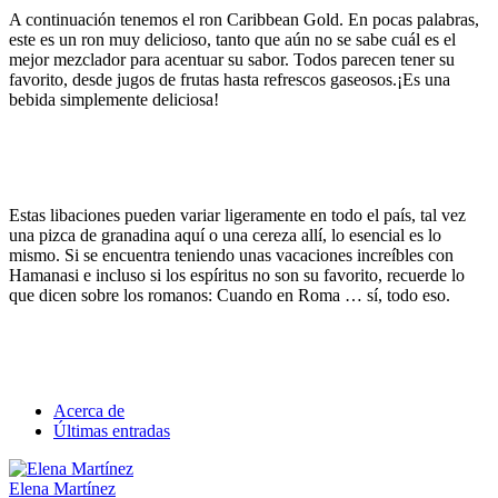
A continuación tenemos el ron Caribbean Gold. En pocas palabras,
este es un ron muy delicioso, tanto que aún no se sabe cuál es el
mejor mezclador para acentuar su sabor. Todos parecen tener su
favorito, desde jugos de frutas hasta refrescos gaseosos.¡Es una
bebida simplemente deliciosa!
🍠
35 comidas típicas de Canadá que debes
probar
Estas libaciones pueden variar ligeramente en todo el país, tal vez
una pizca de granadina aquí o una cereza allí, lo esencial es lo
mismo. Si se encuentra teniendo unas vacaciones increíbles con
Hamanasi e incluso si los espíritus no son su favorito, recuerde lo
que dicen sobre los romanos: Cuando en Roma … sí, todo eso.
🍙
Comida de Japón – Platos mas famosos de la
cocina Japonesa
Acerca de
Últimas entradas
Elena Martínez