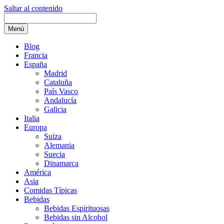
Saltar al contenido
Menú
Blog
Francia
España
Madrid
Cataluña
País Vasco
Andalucía
Galicia
Italia
Europa
Suiza
Alemania
Suecia
Dinamarca
América
Asia
Comidas Típicas
Bebidas
Bebidas Espirituosas
Bebidas sin Alcohol