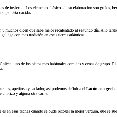
as de invierno. Los elementos básicos de su elaboración son grelos, ber
n o panceta cocida.
r, y muchos dicen que sabe mejor recalentado al segundo día. A lo largo d
allega con mas tradición en estas tierras atlánticas.
alicia, uno de los platos mas habituales comidas y cenas de grupo. El c
a.
rurales, apetitoso y saciador, así podemos definir a el
Lacón con grelos
e chorizo y alguna otra carne.
es en esas fechas cuando se pude recoger la mejor verdura, que se suele