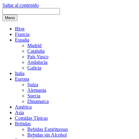
Saltar al contenido
Menú
Blog
Francia
España
Madrid
Cataluña
País Vasco
Andalucía
Galicia
Italia
Europa
Suiza
Alemania
Suecia
Dinamarca
América
Asia
Comidas Típicas
Bebidas
Bebidas Espirituosas
Bebidas sin Alcohol