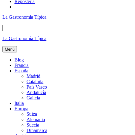
Repostería
La Gastronomía Típica
La Gastronomía Típica
Menú
Blog
Francia
España
Madrid
Cataluña
País Vasco
Andalucía
Galicia
Italia
Europa
Suiza
Alemania
Suecia
Dinamarca