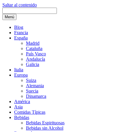
Saltar al contenido
Menú
Blog
Francia
España
Madrid
Cataluña
País Vasco
Andalucía
Galicia
Italia
Europa
Suiza
Alemania
Suecia
Dinamarca
América
Asia
Comidas Típicas
Bebidas
Bebidas Espirituosas
Bebidas sin Alcohol