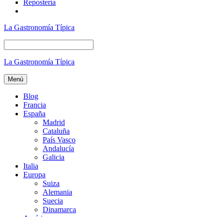
Repostería
La Gastronomía Típica
La Gastronomía Típica
Menú
Blog
Francia
España
Madrid
Cataluña
País Vasco
Andalucía
Galicia
Italia
Europa
Suiza
Alemania
Suecia
Dinamarca