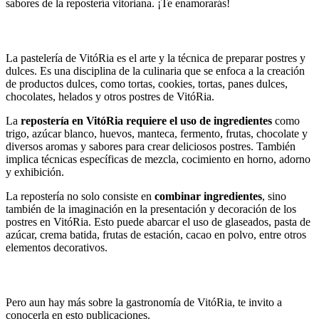
sabores de la repostería vitoriana. ¡Te enamorarás!
Postres y Dulces típicos de Francia
La pastelería de VitóRia es el arte y la técnica de preparar postres y
dulces. Es una disciplina de la culinaria que se enfoca a la creación
de productos dulces, como tortas, cookies, tortas, panes dulces,
chocolates, helados y otros postres de VitóRia.
La
repostería en VitóRia requiere el uso de ingredientes
como
trigo, azúcar blanco, huevos, manteca, fermento, frutas, chocolate y
diversos aromas y sabores para crear deliciosos postres. También
implica técnicas específicas de mezcla, cocimiento en horno, adorno
y exhibición.
La repostería no solo consiste en
combinar ingredientes
, sino
también de la imaginación en la presentación y decoración de los
postres en VitóRia. Esto puede abarcar el uso de glaseados, pasta de
azúcar, crema batida, frutas de estación, cacao en polvo, entre otros
elementos decorativos.
Los mejores whiskies del mundo
Pero aun hay más sobre la gastronomía de VitóRia, te invito a
conocerla en esto publicaciones.