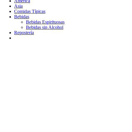
América
Asia
Comidas Típicas
Bebidas
Bebidas Espirituosas
Bebidas sin Alcohol
Repostería