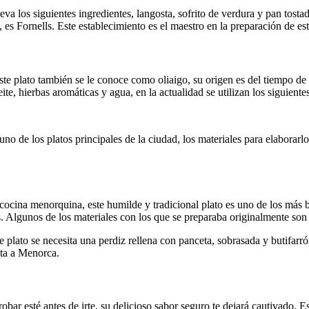
 lleva los siguientes ingredientes, langosta, sofrito de verdura y pan to
 es Fornells. Este establecimiento es el maestro en la preparación de este
te plato también se le conoce como oliaigo, su origen es del tiempo de 
e, hierbas aromáticas y agua, en la actualidad se utilizan los siguientes
n uno de los platos principales de la ciudad, los materiales para elabora
a cocina menorquina, este humilde y tradicional plato es uno de los más 
. Algunos de los materiales con los que se preparaba originalmente son 
ste plato se necesita una perdiz rellena con panceta, sobrasada y butifa
ita a Menorca.
r esté antes de irte, su delicioso sabor seguro te dejará cautivado. Es