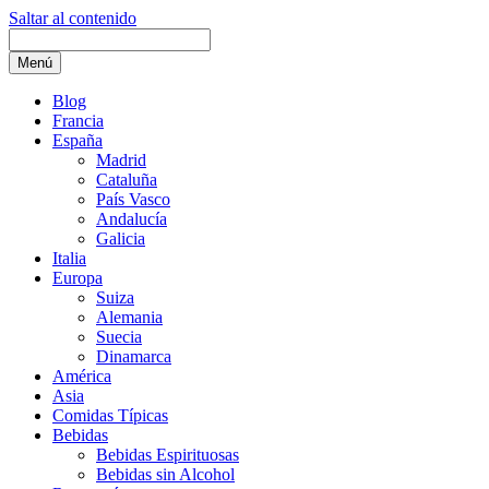
Saltar al contenido
Menú
Blog
Francia
España
Madrid
Cataluña
País Vasco
Andalucía
Galicia
Italia
Europa
Suiza
Alemania
Suecia
Dinamarca
América
Asia
Comidas Típicas
Bebidas
Bebidas Espirituosas
Bebidas sin Alcohol