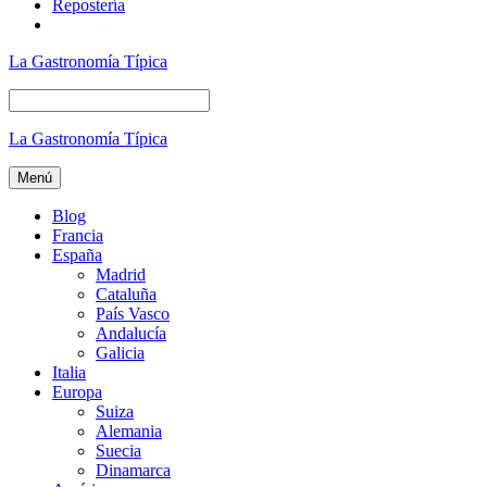
Repostería
La Gastronomía Típica
La Gastronomía Típica
Menú
Blog
Francia
España
Madrid
Cataluña
País Vasco
Andalucía
Galicia
Italia
Europa
Suiza
Alemania
Suecia
Dinamarca