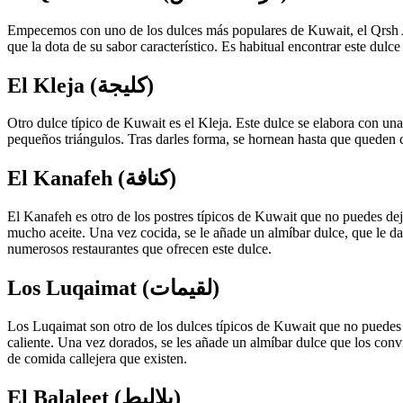
Empecemos con uno de los dulces más populares de Kuwait, el Qrsh Al-
que la dota de su sabor característico. Es habitual encontrar este dulc
El Kleja (كليجة)
Otro dulce típico de Kuwait es el Kleja. Este dulce se elabora con un
pequeños triángulos. Tras darles forma, se hornean hasta que queden c
El Kanafeh (كنافة)
El Kanafeh es otro de los postres típicos de Kuwait que no puedes deja
mucho aceite. Una vez cocida, se le añade un almíbar dulce, que le da 
numerosos restaurantes que ofrecen este dulce.
Los Luqaimat (لقيمات)
Los Luqaimat son otro de los dulces típicos de Kuwait que no puedes p
caliente. Una vez dorados, se les añade un almíbar dulce que los conv
de comida callejera que existen.
El Balaleet (بلاليط)