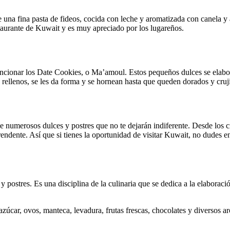
e una fina pasta de fideos, cocida con leche y aromatizada con canela y
staurante de Kuwait y es muy apreciado por los lugareños.
ncionar los Date Cookies, o Ma’amoul. Estos pequeños dulces se elabora
 rellenos, se les da forma y se hornean hasta que queden dorados y cru
numerosos dulces y postres que no te dejarán indiferente. Desde los cr
rendente. Así que si tienes la oportunidad de visitar Kuwait, no dudes e
 y postres. Es una disciplina de la culinaria que se dedica a la elaborac
zúcar, ovos, manteca, levadura, frutas frescas, chocolates y diversos a