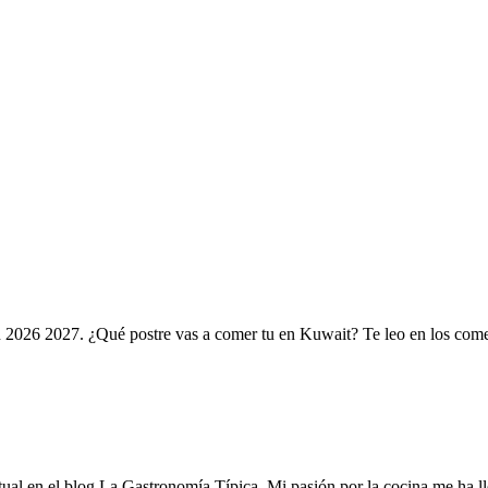
n 2026 2027. ¿Qué postre vas a comer tu en Kuwait? Te leo en los come
tual en el blog La Gastronomía Típica. Mi pasión por la cocina me ha ll