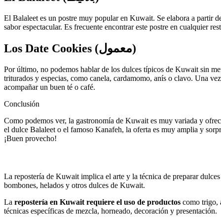
El Balaleet es un postre muy popular en Kuwait. Se elabora a partir d
sabor espectacular. Es frecuente encontrar este postre en cualquier re
Los Date Cookies (معمول)
Por último, no podemos hablar de los dulces típicos de Kuwait sin me
triturados y especias, como canela, cardamomo, anís o clavo. Una vez
acompañar un buen té o café.
Conclusión
Como podemos ver, la gastronomía de Kuwait es muy variada y ofrece 
el dulce Balaleet o el famoso Kanafeh, la oferta es muy amplia y sorp
¡Buen provecho!
Postres y Dulces típicos de España
La repostería de Kuwait implica el arte y la técnica de preparar dulces
bombones, helados y otros dulces de Kuwait.
La
repostería en Kuwait requiere el uso de productos
como trigo, a
técnicas específicas de mezcla, horneado, decoración y presentación.