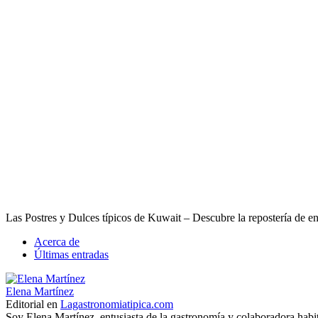
Las Postres y Dulces típicos de Kuwait – Descubre la repostería de e
Acerca de
Últimas entradas
Elena Martínez
Editorial
en
Lagastronomiatipica.com
Soy Elena Martínez, entusiasta de la gastronomía y colaboradora habi