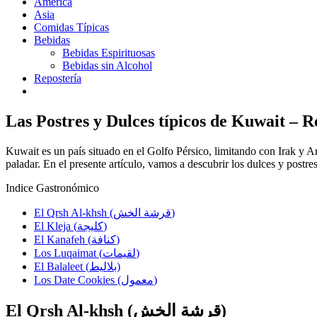
América
Asia
Comidas Típicas
Bebidas
Bebidas Espirituosas
Bebidas sin Alcohol
Repostería
Las Postres y Dulces típicos de Kuwait – 
Kuwait es un país situado en el Golfo Pérsico, limitando con Irak y A
paladar. En el presente artículo, vamos a descubrir los dulces y postr
Indice Gastronómico
El Qrsh Al-khsh (قرشة الخش)
El Kleja (كليجة)
El Kanafeh (كنافة)
Los Luqaimat (لقيمات)
El Balaleet (بلاليط)
Los Date Cookies (معمول)
El Qrsh Al-khsh (قرشة الخش)