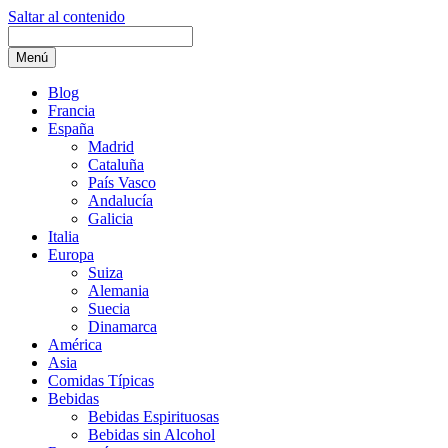
Saltar al contenido
Menú
Blog
Francia
España
Madrid
Cataluña
País Vasco
Andalucía
Galicia
Italia
Europa
Suiza
Alemania
Suecia
Dinamarca
América
Asia
Comidas Típicas
Bebidas
Bebidas Espirituosas
Bebidas sin Alcohol