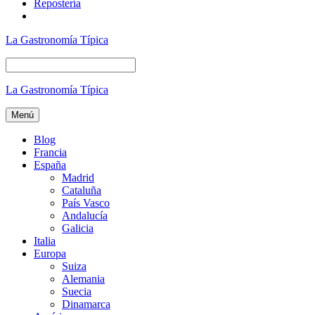
Repostería
La Gastronomía Típica
La Gastronomía Típica
Menú
Blog
Francia
España
Madrid
Cataluña
País Vasco
Andalucía
Galicia
Italia
Europa
Suiza
Alemania
Suecia
Dinamarca