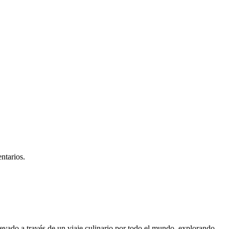
ntarios.
evado a través de un viaje culinario por todo el mundo, explorando