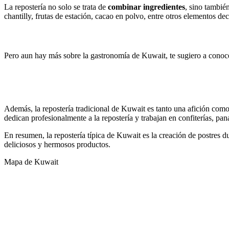
La repostería no solo se trata de
combinar ingredientes
, sino tambié
chantilly, frutas de estación, cacao en polvo, entre otros elementos dec
Los mejores whiskys baratos para beber
Pero aun hay más sobre la gastronomía de Kuwait, te sugiero a conoce
Las Bebidas tradicionales de Kuwait
Las Comidas típicas de Kuwait
Además, la repostería tradicional de Kuwait es tanto una afición c
dedican profesionalmente a la repostería y trabajan en confiterías, pa
En resumen, la repostería típica de Kuwait es la creación de postres 
deliciosos y hermosos productos.
Mapa de Kuwait