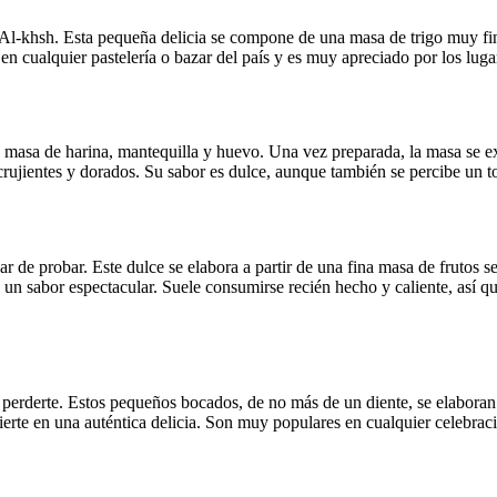
khsh. Esta pequeña delicia se compone de una masa de trigo muy fina y
e en cualquier pastelería o bazar del país y es muy apreciado por los lu
a masa de harina, mantequilla y huevo. Una vez preparada, la masa se ex
rujientes y dorados. Su sabor es dulce, aunque también se percibe un t
r de probar. Este dulce se elabora a partir de una fina masa de frutos s
un sabor espectacular. Suele consumirse recién hecho y caliente, así qu
erderte. Estos pequeños bocados, de no más de un diente, se elaboran c
ierte en una auténtica delicia. Son muy populares en cualquier celebraci