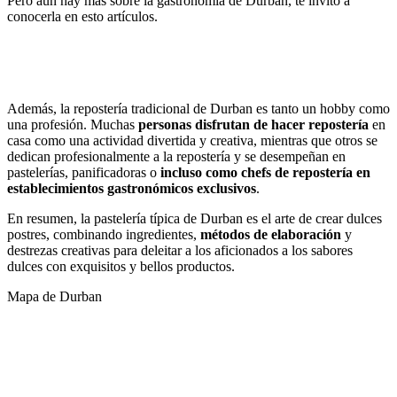
Pero aun hay más sobre la gastronomía de Durban, te invito a
conocerla en esto artículos.
Las Bebidas tradicionales de Durban
Las Comidas típicas de Durban
Además, la repostería tradicional de Durban es tanto un hobby como
una profesión. Muchas
personas disfrutan de hacer repostería
en
casa como una actividad divertida y creativa, mientras que otros se
dedican profesionalmente a la repostería y se desempeñan en
pastelerías, panificadoras o
incluso como chefs de repostería en
establecimientos gastronómicos exclusivos
.
En resumen, la pastelería típica de Durban es el arte de crear dulces
postres, combinando ingredientes,
métodos de elaboración
y
destrezas creativas para deleitar a los aficionados a los sabores
dulces con exquisitos y bellos productos.
Mapa de Durban