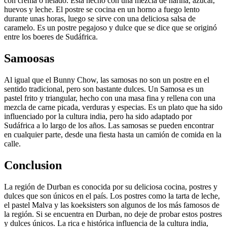
con crema o helado. Está hecho con una mezcla de harina, azúcar,
huevos y leche. El postre se cocina en un horno a fuego lento
durante unas horas, luego se sirve con una deliciosa salsa de
caramelo. Es un postre pegajoso y dulce que se dice que se originó
entre los boeres de Sudáfrica.
Samoosas
Al igual que el Bunny Chow, las samosas no son un postre en el
sentido tradicional, pero son bastante dulces. Un Samosa es un
pastel frito y triangular, hecho con una masa fina y rellena con una
mezcla de carne picada, verduras y especias. Es un plato que ha sido
influenciado por la cultura india, pero ha sido adaptado por
Sudáfrica a lo largo de los años. Las samosas se pueden encontrar
en cualquier parte, desde una fiesta hasta un camión de comida en la
calle.
Conclusion
La región de Durban es conocida por su deliciosa cocina, postres y
dulces que son únicos en el país. Los postres como la tarta de leche,
el pastel Malva y las koeksisters son algunos de los más famosos de
la región. Si se encuentra en Durban, no deje de probar estos postres
y dulces únicos. La rica e histórica influencia de la cultura india,