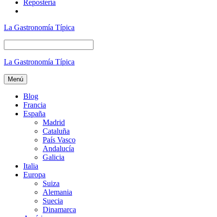
Repostería
La Gastronomía Típica
La Gastronomía Típica
Menú
Blog
Francia
España
Madrid
Cataluña
País Vasco
Andalucía
Galicia
Italia
Europa
Suiza
Alemania
Suecia
Dinamarca