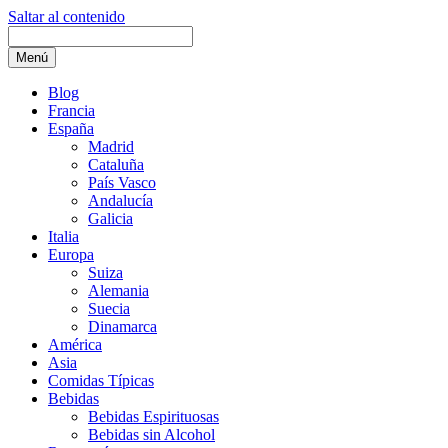
Saltar al contenido
Menú
Blog
Francia
España
Madrid
Cataluña
País Vasco
Andalucía
Galicia
Italia
Europa
Suiza
Alemania
Suecia
Dinamarca
América
Asia
Comidas Típicas
Bebidas
Bebidas Espirituosas
Bebidas sin Alcohol