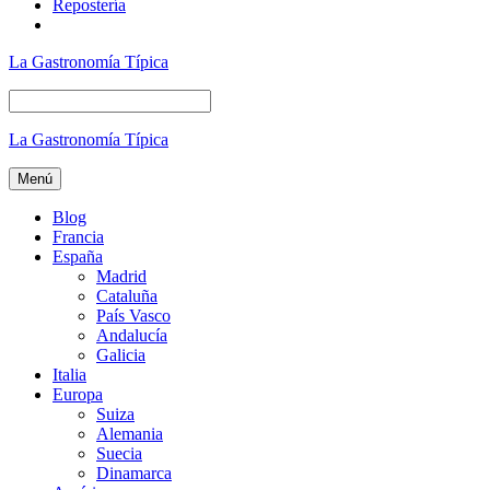
Repostería
La Gastronomía Típica
La Gastronomía Típica
Menú
Blog
Francia
España
Madrid
Cataluña
País Vasco
Andalucía
Galicia
Italia
Europa
Suiza
Alemania
Suecia
Dinamarca