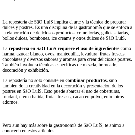
Postres y Dulces típicos de Asia
La repostería de SãO LuíS implica el arte y la técnica de preparar
dulces y postres. Es una disciplina de la gastronomía que se enfoca a
la elaboración de deliciosos productos, como tortas, galletas, tartas,
bollos dulces, bombones, ice creams y otros dulces de SãO LuíS.
La
repostería en SãO LuíS requiere el uso de ingredientes
como
harina, azúcar blanco, ovos, mantequilla, levadura, frutas frescas,
chocolates y diversos sabores y aromas para crear deliciosos postres.
También involucra técnicas específicas de mezcla, horneado,
decoración y exhibición.
La repostería no solo consiste en
combinar productos
, sino
también de la creatividad en la decoración y presentación de los
postres en SãO LuíS. Esto puede abarcar el uso de coberturas,
fondant, crema batida, frutas frescas, cacao en polvo, entre otros
adornos.
Mejores Rones para beber
Pero aun hay más sobre la gastronomía de SãO LuíS, te animo a
conocerla en estos artículos.