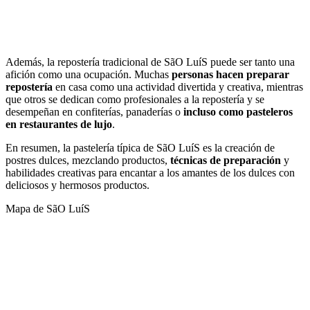
Las Bebidas típicas de SãO LuíS
Las Comidas tradicionales de SãO LuíS
Además, la repostería tradicional de SãO LuíS puede ser tanto una
afición como una ocupación. Muchas
personas hacen preparar
repostería
en casa como una actividad divertida y creativa, mientras
que otros se dedican como profesionales a la repostería y se
desempeñan en confiterías, panaderías o
incluso como pasteleros
en restaurantes de lujo
.
En resumen, la pastelería típica de SãO LuíS es la creación de
postres dulces, mezclando productos,
técnicas de preparación
y
habilidades creativas para encantar a los amantes de los dulces con
deliciosos y hermosos productos.
Mapa de SãO LuíS