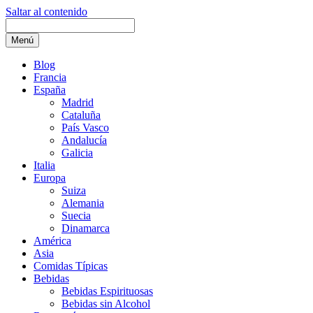
Saltar al contenido
Menú
Blog
Francia
España
Madrid
Cataluña
País Vasco
Andalucía
Galicia
Italia
Europa
Suiza
Alemania
Suecia
Dinamarca
América
Asia
Comidas Típicas
Bebidas
Bebidas Espirituosas
Bebidas sin Alcohol